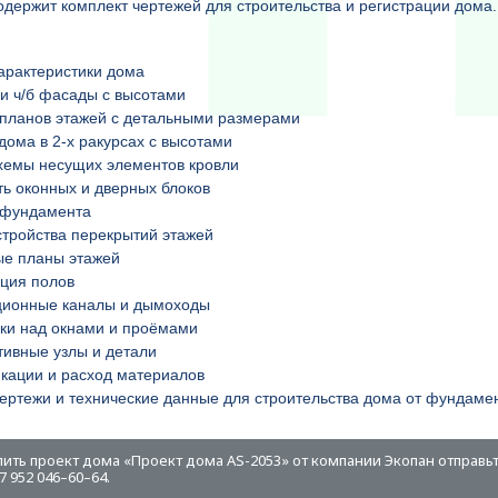
одержит комплект чертежей для строительства и регистрации дом
арактеристики дома
и ч/б фасады с высотами
планов этажей с детальными размерами
дома в 2-х ракурсах с высотами
хемы несущих элементов кровли
ь оконных и дверных блоков
 фундамента
тройства перекрытий этажей
ые планы этажей
ция полов
ционные каналы и дымоходы
ки над окнами и проёмами
тивные узлы и детали
кации и расход материалов
ертежи и технические данные для строительства дома от фундамен
пить проект дома «Проект дома AS-2053» от компании Экопан отправьт
 952 046–60–64.