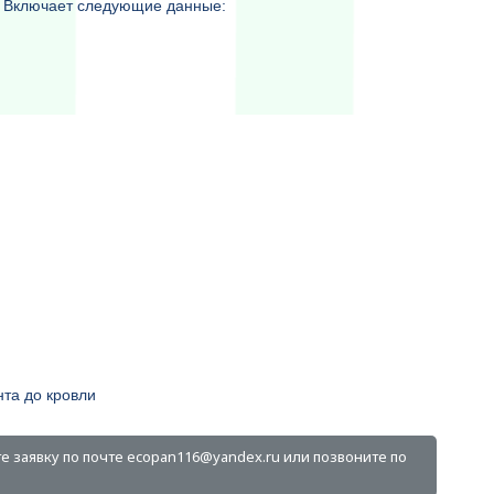
а. Включает следующие данные:
та до кровли
е заявку по почте ecopan116@yandex.ru или позвоните по