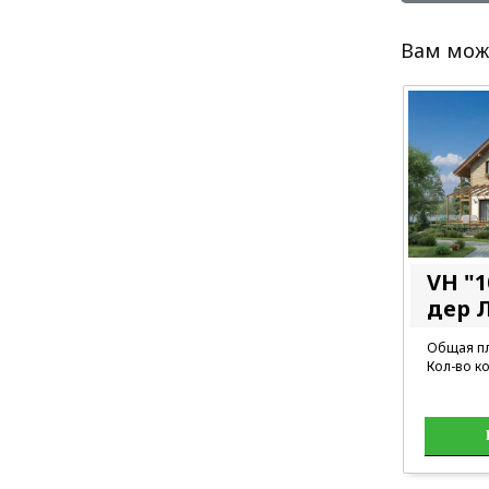
Вам мож
VH "1
дер 
Общая пл
Кол-во ко