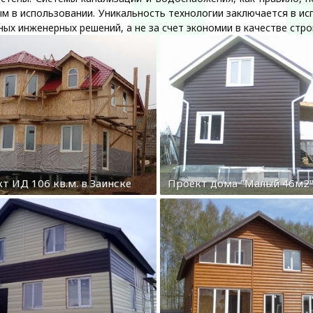
м в использовании. Уникальность технологии заключается в и
ных инженерных решений, а не за счет экономии в качестве стро
т ИД 106 кв.м. в Заинске
Проект дома "Малый 46м2"