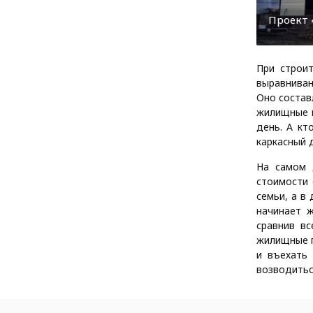
Проект «
При строит
выравниван
Оно состав
жилищные п
день. А кт
каркасный 
На самом 
стоимости 
семьи, а в
начинает 
сравнив в
жилищные п
и въехать
возводитьс