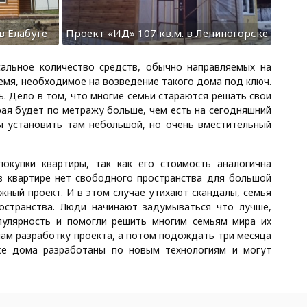
в Елабуге
Проект «ИД» 107 кв.м. в Лениногорске
сальное количество средств, обычно направляемых на
ремя, необходимое на возведение такого дома под ключ.
ь. Дело в том, что многие семьи стараются решать свои
ая будет по метражу больше, чем есть на сегодняшний
бы установить там небольшой, но очень вместительный
купки квартиры, так как его стоимость аналогична
в квартире нет свободного пространства для большой
жный проект. И в этом случае утихают скандалы, семья
остранства. Люди начинают задумываться что лучше,
пулярность и помогли решить многим семьям мира их
ам разработку проекта, а потом подождать три месяца
се дома разработаны по новым технологиям и могут