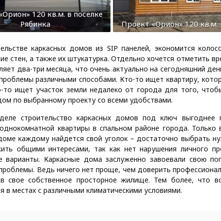
Орион» 120 кв.м. в поселке
Рябинка
Проект «Орион» 120 кв.м. 
ельстве каркасных домов из SIP панелей, экономится колос
ие стен, а также их штукатурка. Отдельно хочется отметить в
ляет два-три месяца, что очень актуально на сегодняшний ден
роблемы различными способами. Кто-то ищет квартиру, котор
о-то ищет участок земли недалеко от города для того, что
дом по выбранному проекту со всеми удобствами.
деле строительство каркасных домов под ключ выгоднее по
однокомнатной квартиры в спальном районе города. Только 
 доме каждому найдется свой уголок – достаточно выбрать ну
жить общими интересами, так как нет нарушения личного пр
се варианты. Каркасные дома заслуженно завоевали свою по
роблемы. Ведь ничего нет проще, чем доверить профессионал
 в свое собственное просторное жилище. Тем более, что в
я в местах с различными климатическими условиями.