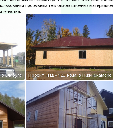
спользовании прорывных теплоизоляционных материалов
ительства.
 в Елабуге
Проект «ИД» 123 кв.м. в Нижнекамске